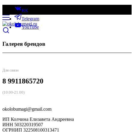
ВК
Telegram
YouTube
Галерея брендов
Для связи
8 9911865720
(10.00-21.00)
okolobumagi@gmail.com
ИП Колчина Елизавета Андреевна
ИНН 503220319507
ОГРНИП 322508100313471