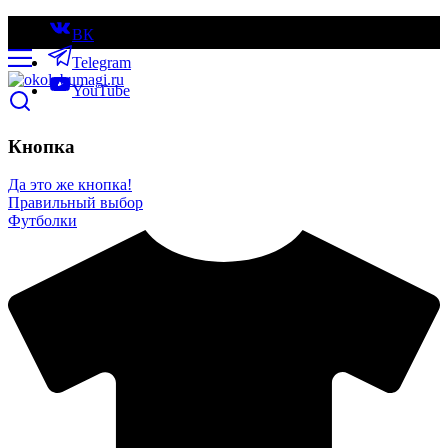
ВК
Telegram
YouTube
Кнопка
Да это же кнопка!
Правильный выбор
Футболки