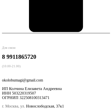
Для связи
8 9911865720
(10.00-21.00)
okolobumagi@gmail.com
ИП Колчина Елизавета Андреевна
ИНН 503220319507
ОГРНИП 322508100313471
г. Москва, ул.
Новослободская, 37к1