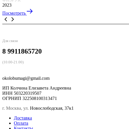
2023
Посмотреть
Для связи
8 9911865720
(10.00-21.00)
okolobumagi@gmail.com
ИП Колчина Елизавета Андреевна
ИНН 503220319507
ОГРНИП 322508100313471
г. Москва, ул.
Новослободская, 37к1
Доставка
Оплата
Контакты