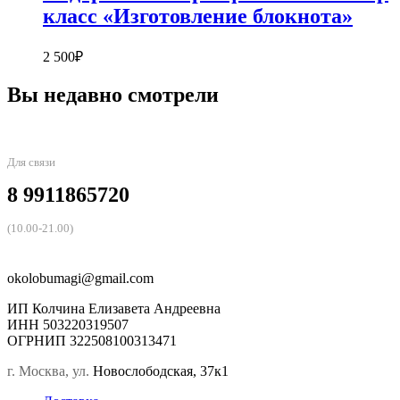
класс «Изготовление блокнота»
2 500
₽
Вы недавно смотрели
Для связи
8 9911865720
(10.00-21.00)
okolobumagi@gmail.com
ИП Колчина Елизавета Андреевна
ИНН 503220319507
ОГРНИП 322508100313471
г. Москва, ул.
Новослободская, 37к1