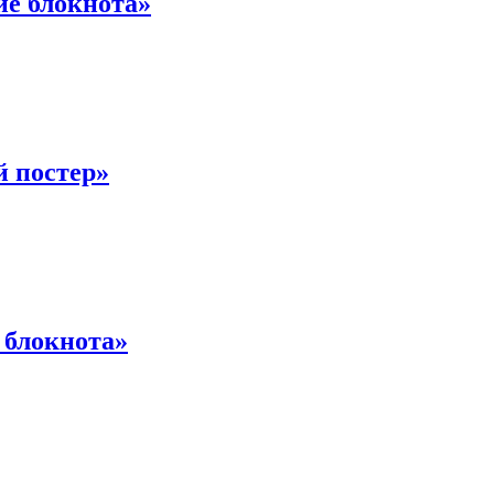
ие блокнота»
й постер»
 блокнота»