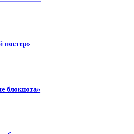
й постер»
ие блокнота»