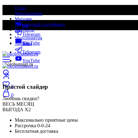
О нас
Мероприятия
Магазин
Подарочный сертификат
ВК
Контакты
Telegram
Мероприятия
YouTube
ВК
Магазин
Telegram
YouTube
okolobumagi.ru
Простой слайдер
0
0
Любишь скидки?
ВЕСЬ МЕСЯЦ
ВЫГОДА Х2
Максимально приятные цены
Рассрочка 0-0-24
Бесплатная доставка